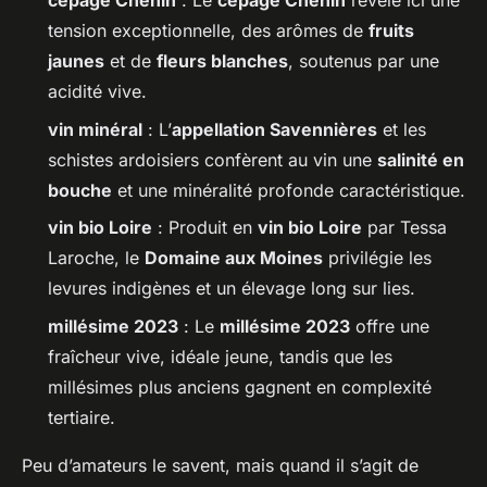
cépage Chenin
: Le
cépage Chenin
révèle ici une
tension exceptionnelle, des arômes de
fruits
jaunes
et de
fleurs blanches
, soutenus par une
acidité vive.
vin minéral
: L’
appellation Savennières
et les
schistes ardoisiers confèrent au vin une
salinité en
bouche
et une minéralité profonde caractéristique.
vin bio Loire
: Produit en
vin bio Loire
par Tessa
Laroche, le
Domaine aux Moines
privilégie les
levures indigènes et un élevage long sur lies.
millésime 2023
: Le
millésime 2023
offre une
fraîcheur vive, idéale jeune, tandis que les
millésimes plus anciens gagnent en complexité
tertiaire.
Peu d’amateurs le savent, mais quand il s’agit de