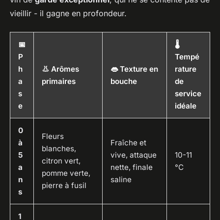
vieillir - il gagne en profondeur.
📅
🌡️
P
Tempé
h
👃 Arômes
👄 Texture en
rature
a
primaires
bouche
de
s
service
e
idéale
0
Fleurs
à
Fraîche et
blanches,
5
vive, attaque
10-11
citron vert,
a
nette, finale
°C
pomme verte,
n
saline
pierre à fusil
s
1