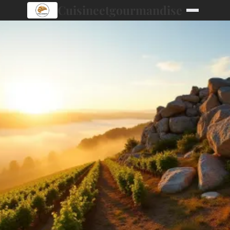
Cuisineetgourmandise