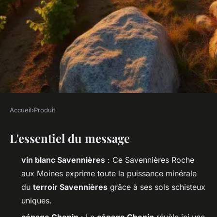
Accueil
›
Produit
PRODUIT
L'essentiel du message
Maîtriser l'art du savennières
roche aux moines en 2026
vin blanc Savennières
: Ce
Savennières Roche
aux Moines
exprime toute la puissance minérale
Amable
•
10/06/2026 10:32
•
10 min de lecture
du
terroir Savennières
grâce à ses sols schisteux
uniques.