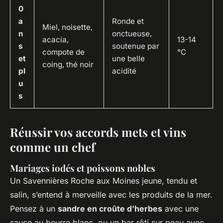
0
a
Ronde et
Miel, noisette,
n
onctueuse,
acacia,
13-14
s
soutenue par
compote de
°C
et
une belle
coing, thé noir
pl
acidité
u
s
Réussir vos accords mets et vins
comme un chef
Mariages iodés et poissons nobles
Un
Savennières Roche aux Moines
jeune, tendu et
salin, s’entend à merveille avec les produits de la mer.
Pensez à un
sandre en croûte d’herbes
avec une
sauce au beurre blanc, ou un bar rôti sur peau avec