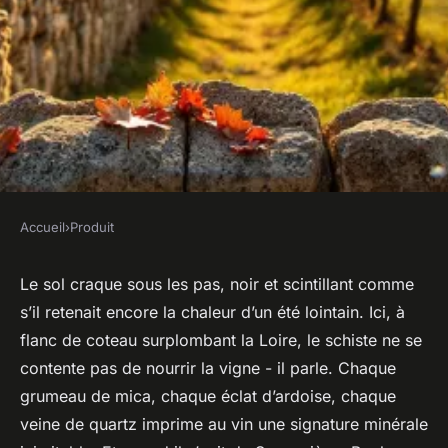
Accueil
›
Produit
PRODUIT
Guide ultime pour exceller
Le sol craque sous les pas, noir et scintillant comme
s’il retenait encore la chaleur d’un été lointain. Ici, à
avec le savennières roche aux
flanc de coteau surplombant la Loire, le schiste ne se
moines en 2026
contente pas de nourrir la vigne - il parle. Chaque
grumeau de mica, chaque éclat d’ardoise, chaque
Amable
•
01/07/2026 07:24
•
9 min de lecture
veine de quartz imprime au vin une signature minérale