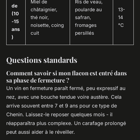
Miel de
Ris de veau,
de
châtaignier,
poularde au
13-
(10
thé noir,
safran,
14
-15
noisette, coing
fromages
°C
ans
cuit
persillés
)
Questions standards
Comment savoir si mon flacon est entré dans
sa phase de fermeture ?
Un vin en fermeture paraît fermé, peu expressif au
nez, avec une bouche tendue voire austère. Cela
arrive souvent entre 7 et 9 ans pour ce type de
Chenin. Laissez-le reposer quelques mois - il
réapparaîtra plus complexe. Un carafage prolongé
peut aussi aider à le réveiller.