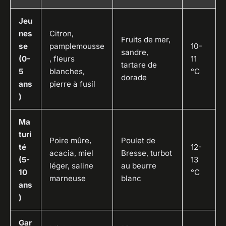
Jeu
nes
Citron,
Fruits de mer,
se
pamplemousse
10-
sandre,
(0-
, fleurs
11
tartare de
5
blanches,
°C
dorade
ans
pierre à fusil
)
Ma
turi
Poire mûre,
Poulet de
té
12-
acacia, miel
Bresse, turbot
(5-
13
léger, saline
au beurre
10
°C
marneuse
blanc
ans
)
Gar