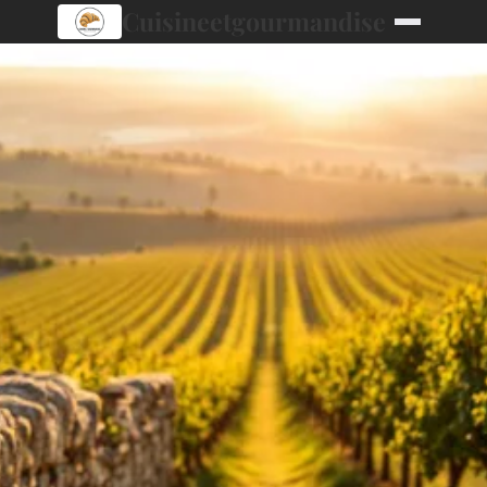
Cuisineetgourmandise