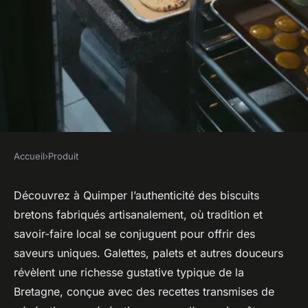
Accueil
›
Produit
PRODUIT
Biscuiterie bretonne
Découvrez à Quimper l’authenticité des biscuits
bretons fabriqués artisanalement, où tradition et
artisanale : authenticité et
savoir-faire local se conjuguent pour offrir des
saveurs à quimper
saveurs uniques. Galettes, palets et autres douceurs
révèlent une richesse gustative typique de la
Inaya
•
30 juillet 2025
•
4 min de lecture
Bretagne, conçue avec des recettes transmises de