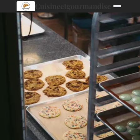
Cuisineetgourmandise