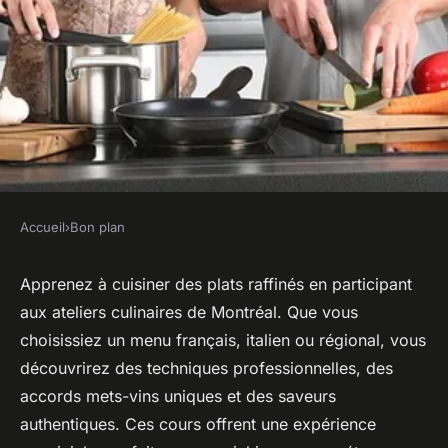
Accueil
›
Bon plan
BON PLAN
Cuisinez comme un chef :
Apprenez à cuisiner des plats raffinés en participant
aux ateliers culinaires de Montréal. Que vous
ateliers de cuisine à Montréal
choisissiez un menu français, italien ou régional, vous
découvrirez des techniques professionnelles, des
Inaya
•
23 juillet 2025
•
4 min de lecture
accords mets-vins uniques et des saveurs
authentiques. Ces cours offrent une expérience