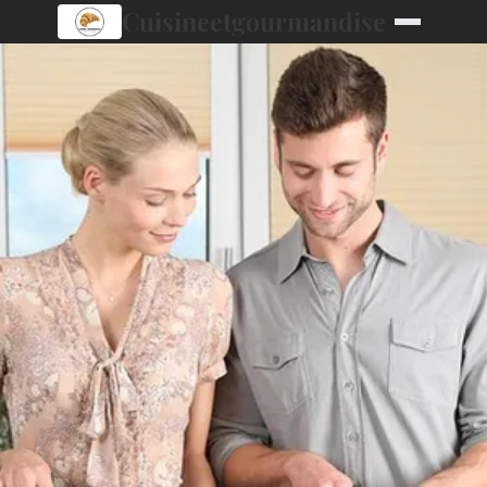
Cuisineetgourmandise