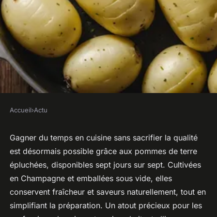
Accueil
›
Actu
ACTU
Pommes de terre épluchées
Gagner du temps en cuisine sans sacrifier la qualité
est désormais possible grâce aux pommes de terre
7j/7 : la solution pratique pour
épluchées, disponibles sept jours sur sept. Cultivées
cuisiner au quotidien
en Champagne et emballées sous vide, elles
conservent fraîcheur et saveurs naturellement, tout en
Inaya
•
2 septembre 2025
•
5 min de lecture
simplifiant la préparation. Un atout précieux pour les