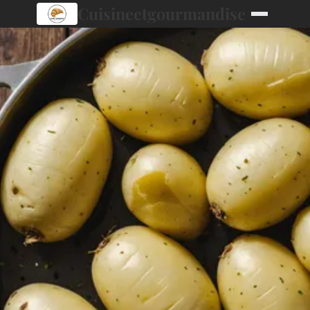
Cuisineetgourmandise