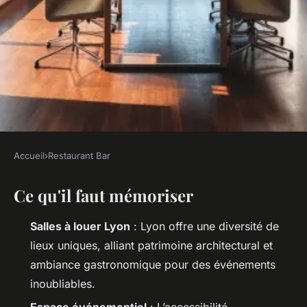
Accueil
›
Restaurant Bar
RESTAURANT BAR
Ce qu'il faut mémoriser
Top raisons de louer une salle
à Lyon
Salles à louer Lyon
: Lyon offre une diversité de
lieux uniques, alliant patrimoine architectural et
Benoît
•
11/05/2026 18:02
•
10 min de lecture
ambiance gastronomique pour des événements
inoubliables.