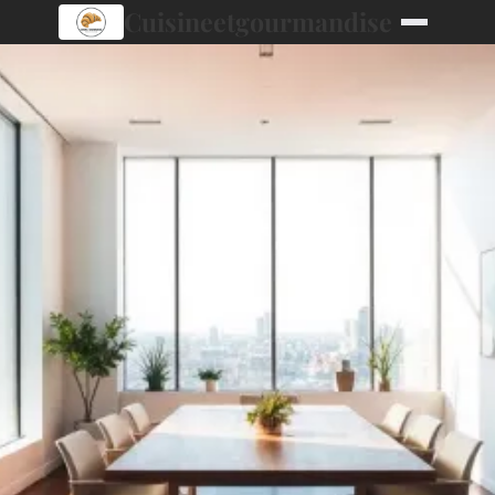
Cuisineetgourmandise