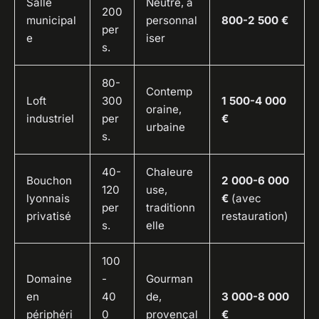
Salle
Neutre, à
200
municipal
personnal
800-2 500 €
per
e
iser
s.
80-
Contemp
Loft
300
1 500-4 000
oraine,
industriel
per
€
urbaine
s.
40-
Chaleure
Bouchon
2 000-6 000
120
use,
lyonnais
€
(avec
per
traditionn
privatisé
restauration)
s.
elle
100
Domaine
-
Gourman
en
40
de,
3 000-8 000
périphéri
0
provençal
€